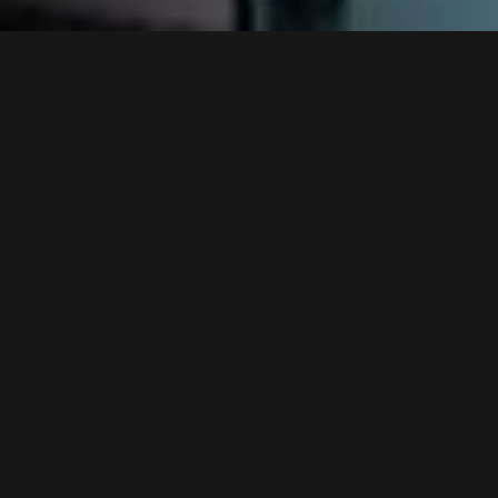
Temporada 1 >
2023 |
7+
,
NO Ficción