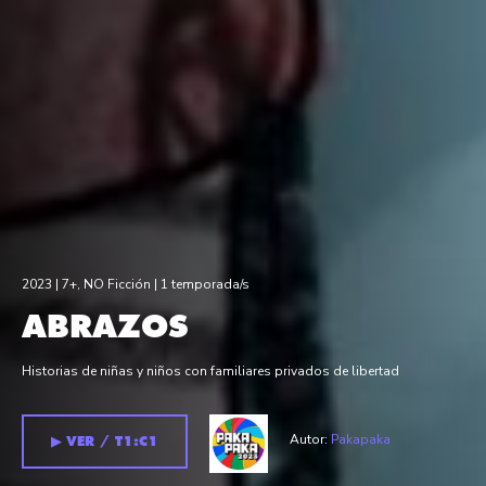
2023 |
7+
,
NO Ficción
| 1 temporada/s
ABRAZOS
Historias de niñas y niños con familiares privados de libertad
Autor:
Pakapaka
▶︎ VER / T1:C1