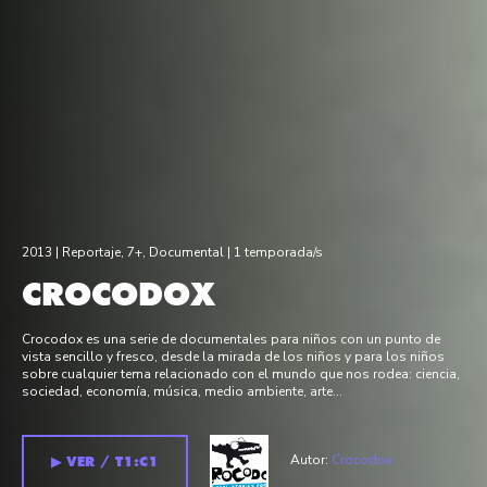
2013 |
Reportaje
,
7+
,
Documental
| 1 temporada/s
CROCODOX
Crocodox es una serie de documentales para niños con un punto de
vista sencillo y fresco, desde la mirada de los niños y para los niños
sobre cualquier tema relacionado con el mundo que nos rodea: ciencia,
sociedad, economía, música, medio ambiente, arte...
Autor:
Crocodox
▶︎ VER / T1:C1