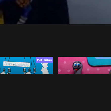
Películas
ro
Dr. Cocicienzo. La Ciencia de
o
,
Ciencia
,
Documental
Animación
,
7+
 INFO
▶︎ VER
+ INFO