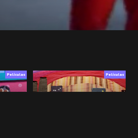
Películas
Películas
 la Cocina
4+Medias
Ficción
,
Animación
,
3+
▶︎ VER
+ INFO