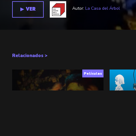
Autor:
La Casa del Árbol
▶︎ VER
Relacionados >
Películas
ASSITEJ
Ultrasono
Todo Público
,
Artes Escénicas
Todo Públic
▶︎ VER
+ INFO
▶︎ VER
+