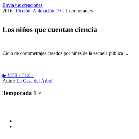
Enviá tus creaciones
2016 |
Ficción
,
Animación
,
7+
| 1 temporada/s
Los niños que cuentan ciencia
Ciclo de cortometrajes creados por niñes de la escuela pública ...
▶︎ VER / T1:C1
Autor:
La Casa del Árbol
Temporada 1 >