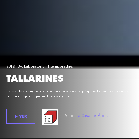
2019 |
3+
,
Laboratorio
| 1 temporada/s
TALLARINES
Estos dos amigos deciden prepararse sus propios tallarines caseros
con la máquina que un tío les regaló.
Autor:
La Casa del Árbol
▶︎ VER