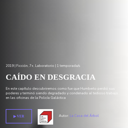
2019 |
Ficción
,
7+
,
Laboratorio
| 1 temporada/s
CAÍDO EN DESGRACIA
En este capítulo descubriremos como fue que Humberto perdió sus
poderes y terminó siendo degradado y condenado al tedioso trabajo
en las oficinas de la Policía Galáctica
Autor:
La Casa del Árbol
▶︎ VER