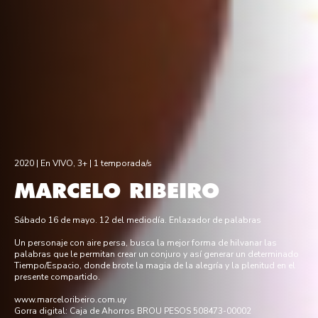
2020 |
En VIVO
,
3+
| 1 temporada/s
MARCELO RIBEIRO
Sábado 16 de mayo. 12 del mediodía. Enlazador de palabras
Un personaje con aire persa, busca la mejor forma de hilvanar las
palabras que le permitan crear un conjuro y así generar un determinado
Tiempo/Espacio, donde brote la magia de la alegría y la plenitud en el
presente compartido.
www.marceloribeiro.com.uy
Gorra digital: Caja de Ahorros BROU PESOS 508473-00002