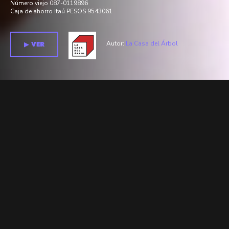
Número viejo 087-0119896
Caja de ahorro Itaú PESOS 9543061
Autor:
La Casa del Árbol
▶︎ VER
Temporada 1 >