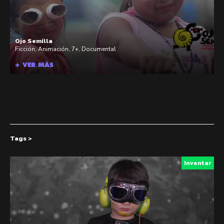
Ojo Semilla
Ficción
,
Animación
,
7+
,
Documental
+ VER MÁS
Tags >
Inventar