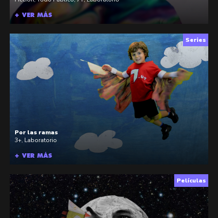
+ VER MÁS
Series
Por las ramas
3+
,
Laboratorio
+ VER MÁS
Películas