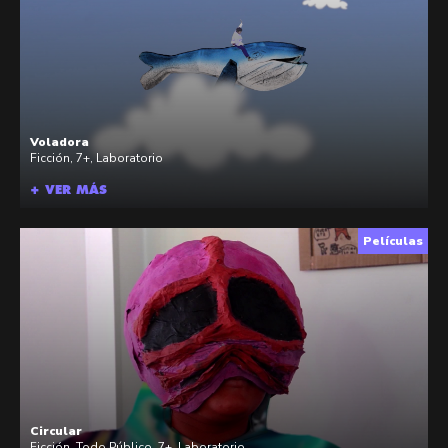
Voladora
Ficción
,
7+
,
Laboratorio
+ VER MÁS
Películas
Circular
Ficción
,
Todo Público
,
7+
,
Laboratorio