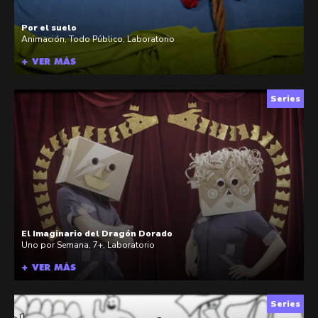
Por el suelo
Animación
,
Todo Público
,
Laboratorio
+ VER MÁS
Series
El Imaginario del Dragón Dorado
Uno por Semana
,
7+
,
Laboratorio
+ VER MÁS
Series