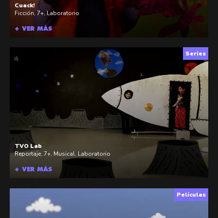
Cuack!
Ficción
,
7+
,
Laboratorio
+ VER MÁS
Series
TVO Lab
Reportaje
,
7+
,
Musical
,
Laboratorio
+ VER MÁS
Películas