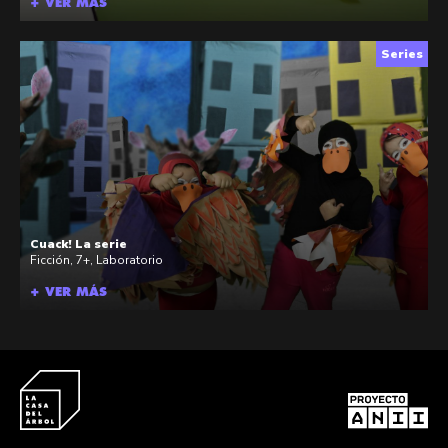
+ VER MÁS
Series
Cuack! La serie
Ficción
,
7+
,
Laboratorio
+ VER MÁS