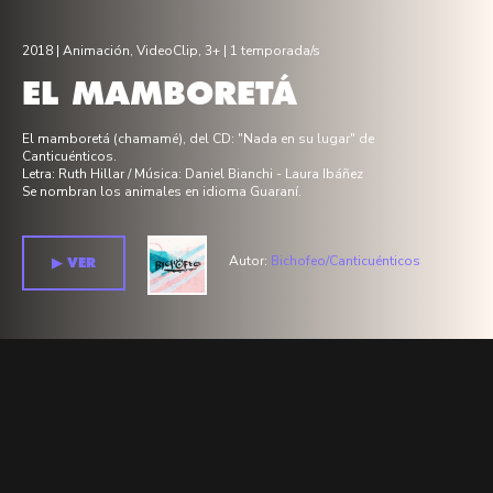
2018 |
Animación
,
VideoClip
,
3+
| 1 temporada/s
EL MAMBORETÁ
El mamboretá (chamamé), del CD: "Nada en su lugar" de
Canticuénticos.
Letra: Ruth Hillar / Música: Daniel Bianchi - Laura Ibáñez
Se nombran los animales en idioma Guaraní.
Autor:
Bichofeo/Canticuénticos
▶︎ VER
Temporada 1 >