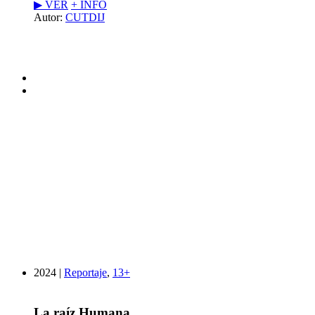
▶︎ VER
+ INFO
Autor:
CUTDIJ
2024 |
Reportaje
,
13+
La raíz Humana