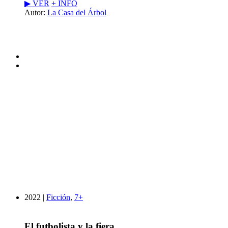
▶︎ VER
+ INFO
Autor:
La Casa del Árbol
2022 |
Ficción
,
7+
El futbolista y la fiera