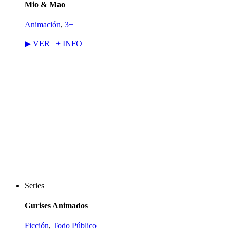
Mio & Mao
Animación
,
3+
▶︎ VER
+ INFO
Series
Gurises Animados
Ficción
,
Todo Público