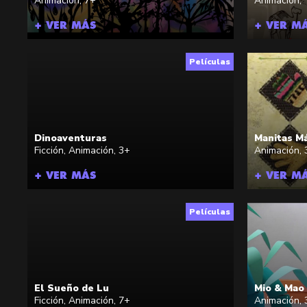
Animación
,
7+
Animación
,
+ VER MÁS
+ VER M
Películas
Dinoaventuras
Manitas M
Ficción
,
Animación
,
3+
Animación
,
+ VER MÁS
+ VER M
Películas
El Sueño de Lu
Mio & Mao
Ficción
,
Animación
,
7+
Animación
,