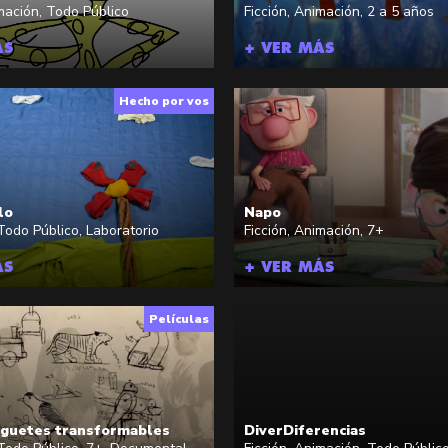
mación
,
Todo Público
Ficción
,
Animación
,
2 a 5 años
ÁS
+ VER MÁS
Hecho por vos
lo
Napo
Todo Público
,
Laboratorio
Ficción
,
Animación
,
7+
ÁS
+ VER MÁS
Películas
juguetes transformables
DiverDiferencias