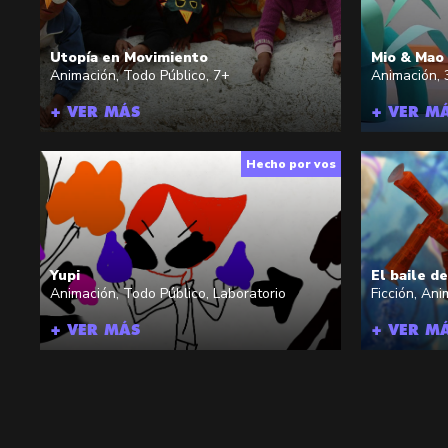
Utopía en Movimiento
Mio & Mao
Animación
,
Todo Público
,
7+
Animación
,
+ VER MÁS
+ VER M
Hecho por vos
Yupi
El baile d
Animación
,
Todo Público
,
Laboratorio
Ficción
,
Ani
+ VER MÁS
+ VER M