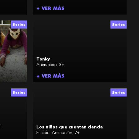
+ VER MÁS
Series
Series
Tonky
Animación
,
3+
+ VER MÁS
Series
Series
+
,
Los niños que cuentan ciencia
Ficción
,
Animación
,
7+