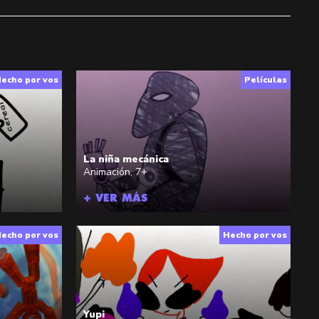
echo por vos
Películas
La niña mecánica
Animación
,
7+
+ VER MÁS
echo por vos
Hecho por vos
Yupi