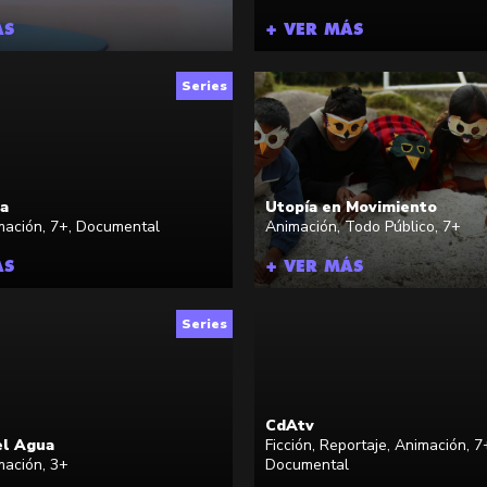
ÁS
+ VER MÁS
Series
la
Utopía en Movimiento
mación
,
7+
,
Documental
Animación
,
Todo Público
,
7+
ÁS
+ VER MÁS
Series
CdAtv
el Agua
Ficción
,
Reportaje
,
Animación
,
7
mación
,
3+
Documental