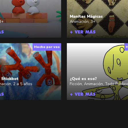
Manitas Mágicas
3+
Animación
,
3+
ÁS
+ VER MÁS
Hecho por vos
H
e Stickbot
¿Qué es eso?
mación
,
2 a 5 años
Ficción
,
Animación
,
Todo Públic
ÁS
+ VER MÁS