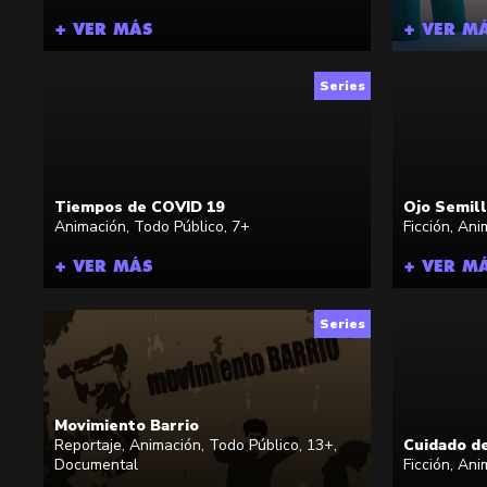
+ VER MÁS
+ VER M
Series
Tiempos de COVID 19
Ojo Semil
Animación
,
Todo Público
,
7+
Ficción
,
Ani
+ VER MÁS
+ VER M
Series
Movimiento Barrio
Reportaje
,
Animación
,
Todo Público
,
13+
,
Cuidado d
Documental
Ficción
,
Ani