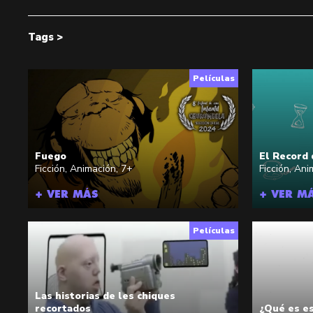
Tags >
Películas
Fuego
El Record
Ficción
,
Animación
,
7+
Ficción
,
Ani
+ VER MÁS
+ VER M
Películas
Las historias de les chiques
recortados
¿Qué es e