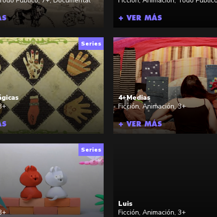
Todo Público
,
7+
,
Documental
Ficción
,
Animación
,
Todo Públic
ÁS
+ VER MÁS
Series
ágicas
4+Medias
3+
Ficción
,
Animación
,
3+
ÁS
+ VER MÁS
Series
Luis
3+
Ficción
,
Animación
,
3+