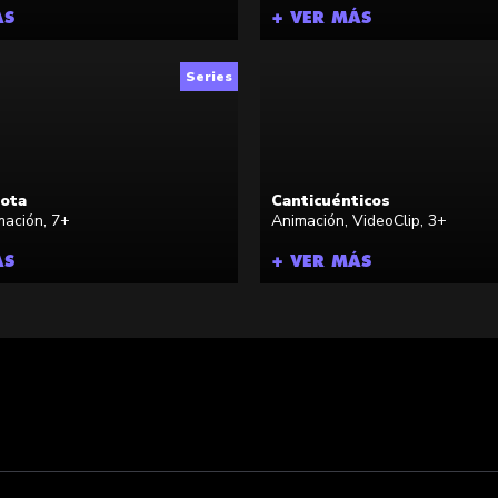
ÁS
+ VER MÁS
Series
lota
Canticuénticos
mación
,
7+
Animación
,
VideoClip
,
3+
ÁS
+ VER MÁS