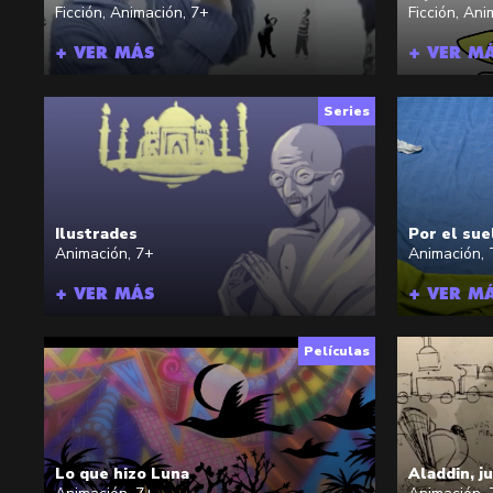
Ficción
,
Animación
,
7+
Ficción
,
Ani
+ VER MÁS
+ VER M
Series
Ilustrades
Por el sue
Animación
,
7+
Animación
,
+ VER MÁS
+ VER M
Películas
Lo que hizo Luna
Aladdin, 