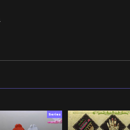
l
Series