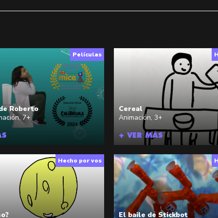
Películas
H
 de Roberto
Cereal
mación
,
7+
Animación
,
3+
ÁS
+ VER MÁS
Hecho por vos
H
so?
El baile de Stickbot