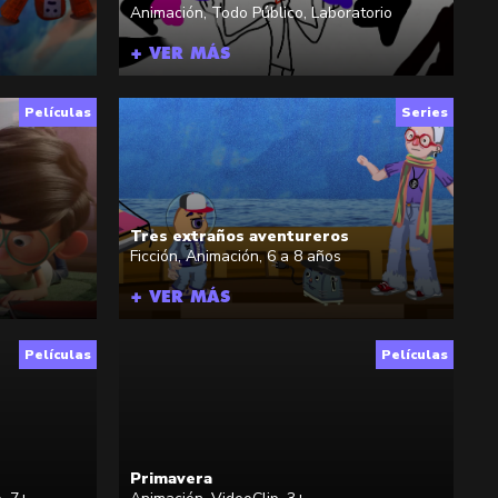
Animación
,
Todo Público
,
Laboratorio
+ VER MÁS
Películas
Series
Tres extraños aventureros
Ficción
,
Animación
,
6 a 8 años
+ VER MÁS
Películas
Películas
Primavera