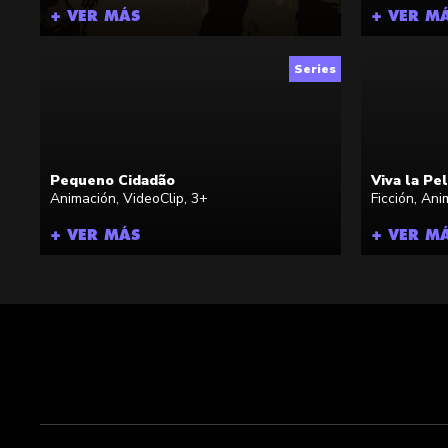
+ VER MÁS
+ VER M
Series
Pequeno Cidadão
Viva la Pe
Animación
,
VideoClip
,
3+
Ficción
,
Ani
+ VER MÁS
+ VER M