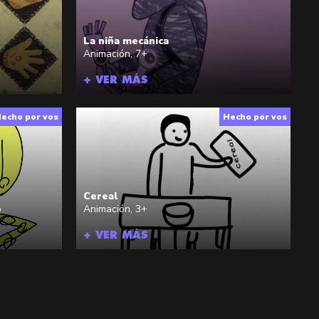
La niña mecánica
Animación
,
7+
+ VER MÁS
echo por vos
Hecho por vos
Cereal
o
Animación
,
3+
+ VER MÁS