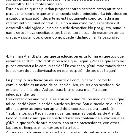
desarrollo. Tan simple como eso.
Esto no quita que se puedan proponer otros acercamientos artísticos,
pero tienen siempre que tener en cuenta estos principios. La introducción
a cualquier expresión del arte no está solamente condicionada a un
ofrecimiento cultural contextual, sino a una condición específica del
desarrollo biológico que no se puede desdeñar. No por gusto, aunque
nadie se los haya enseñado, los bebes lloran cuando escuchan tonos
graves y sostenidos o cuando no pueden distinguir en la oscuridad.
4. Hannah Arendt plantea que la educación es la forma en que los que
estamos en el mundo recibimos a los que llegan. ¿Pensás que esto se
puede extender a la comunicación? En ese caso, ¿Qué importancia tienen
los contenidos audiovisuales en esa recepción de los que llegan?
En principio la educación es un acto de comunicación, como la
comunicación es un acto de educación. Así, en los dos sentidos. No
existe una sin la otra. Así sea para bien o para mal. Pero son
interdependientes.
Los contenidos audiovisuales son solo uno de los medios con el que
tal educación/comunicación puede realizarse. Son el medio en que las
últimas generaciones han aprendido a expresarse para –también–
“recibir a los que llegan”, para usar las mismas palabras de Arendt.
Pero, que esté claro que se puede educar sin contenidos audiovisuales,
¿OK? Lo que sería de otra manera, con otras pretensiones, con otros
lapsos de tiempo, en contextos diferentes…
Ahora, como lo vemos en nuestra actualidad global, es evidente la