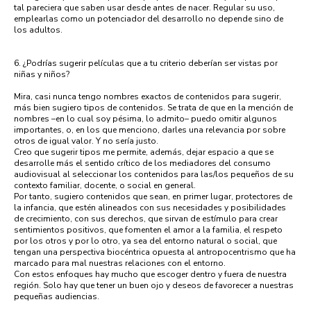
tal pareciera que saben usar desde antes de nacer. Regular su uso,
emplearlas como un potenciador del desarrollo no depende sino de
los adultos.
6. ¿Podrías sugerir películas que a tu criterio deberían ser vistas por
niñas y niños?
Mira, casi nunca tengo nombres exactos de contenidos para sugerir,
más bien sugiero tipos de contenidos. Se trata de que en la mención de
nombres –en lo cual soy pésima, lo admito– puedo omitir algunos
importantes, o, en los que menciono, darles una relevancia por sobre
otros de igual valor. Y no sería justo.
Creo que sugerir tipos me permite, además, dejar espacio a que se
desarrolle más el sentido crítico de los mediadores del consumo
audiovisual al seleccionar los contenidos para las/los pequeños de su
contexto familiar, docente, o social en general.
Por tanto, sugiero contenidos que sean, en primer lugar, protectores de
la infancia, que estén alineados con sus necesidades y posibilidades
de crecimiento, con sus derechos, que sirvan de estímulo para crear
sentimientos positivos, que fomenten el amor a la familia, el respeto
por los otros y por lo otro, ya sea del entorno natural o social, que
tengan una perspectiva biocéntrica opuesta al antropocentrismo que ha
marcado para mal nuestras relaciones con el entorno.
Con estos enfoques hay mucho que escoger dentro y fuera de nuestra
región. Solo hay que tener un buen ojo y deseos de favorecer a nuestras
pequeñas audiencias.