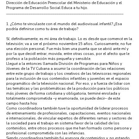
Dirección de Educación Preescolar del Ministerio de Educación y el
Programa de Desarrollo Social Educa a tu hijo.
_______________________________________________________________
1. ¿Cómo te vinculaste con el mundo del audiovisual infantil? ¿Esa
podría definirse como tu área de trabajo?
Sí, definitivamente, es mi área de trabajo. Lo es desde que comencé en la
televisión; va a ser el próximo noviembre 15 años. Curiosamente, no fue
una elección personal. Fue más bien una puerta que se abrió ante mí y
por la que decidí entrar, movida, entre otras cosas, por el afecto que le
profeso a la población más pequeña y sensible.
Llegué a la entonces llamada División de Programas para Niños y
Jóvenes de la TV Cubana a asumir la coordinación de las relaciones
entre este grupo de trabajo y los creativos de las televisoras regionales
para la inclusión de sus contenidos infantiles y juveniles en el espacio
programático de la televisión nacional. Por eso, y a fuerza de lidiar con
las temáticas y las problemáticas de la producción para los públicos
más jóvenes de forma cotidiana y obligatoria, terminé enrolada y
totalmente comprometida –y enamorada, se puede decir– de este
campo hasta hoy.
Como coordinadora también tuve la oportunidad de liderar procesos
de entrenamiento de profesionales, capacitaciones, eventos nacionales
e internacionales, de vincular expertos de diferentes ramas y sectores de
la sociedad para el trabajo en sistema favor de la calidad de los
contenidos, entre otros procesos que me han formado como persona y
profesional comprometida con las infancias.
Siendo coordinadora también fui asesora de contenidos y, no estando