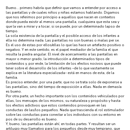
Bueno… primero habría que definir que vamos a entender por acceso a
las pantallas y de cuales niños y niñas estamos hablando. Digamos
que nos referimos por principio a aquellos que nacen en contextos
donde pueda existir al menos una pantalla, cualquiera que esta sea y
que la van a mirar y a tocar, si se puede, por un determinado lapso de
tiempo.
La sola existencia de la pantalla y el posible acceso de los infantes a
ella no determina nada. Las pantallas no son buenas o malas per se.
Es el uso de estas por ellos/ellas lo que las hace un artefacto positivo o
negativo. Y en este sentido, es el papel mediador de la familia el que
resulta la piedra angular. El nivel de acercamiento a las pantallas en
mayor o menor grado, la introducción a determinados tipos de
contenidos y, por ende, la limitación de los efectos nocivos que puede
tener sobre el desarrollo de los infantes –de lo que vastamente se
explica en la literatura especializada– está en manos de esta, de la
familia.
Es preciso entender, por una parte, que no se trata solo de exponerse a
las pantallas, sino del tiempo de exposición a ellas. Nada en demasía
es bueno.
Por otra parte, un hecho importante son los contenidos vehiculados por
ellas, los mensajes de los mismos, su naturaleza y propósito y hasta
los efectos adictivos que estos contenidos provoquen en las
conductas de las/los pequeños. Nada que trascienda el rol estimulador
sobre las conductas para conectar a los individuos con su entorno en
pos de su desarrollo es bueno.
Y, bueno, las pantallas están ahí, en todas partes. Y resultan ser un
artilugio muy llamativo para los pequeños desde muy temprano, que