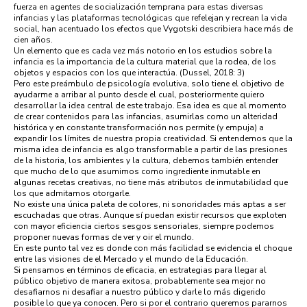
fuerza en agentes de socialización temprana para estas diversas
infancias y las plataformas tecnológicas que refelejan y recrean la vida
social, han acentuado los efectos que Vygotski describiera hace más de
cien años.
Un elemento que es cada vez más notorio en los estudios sobre la
infancia es la importancia de la cultura material que la rodea, de los
objetos y espacios con los que interactúa. (Dussel, 2018: 3)
Pero este preámbulo de psicología evolutiva, solo tiene el objetivo de
ayudarme a arribar al punto desde el cual, posteriormente quiero
desarrollar la idea central de este trabajo. Esa idea es que al momento
de crear contenidos para las infancias, asumirlas como un alteridad
histórica y en constante transformación nos permite (y empuja) a
expandir los límites de nuestra propia creatividad. Si entendemos que la
misma idea de infancia es algo transformable a partir de las presiones
de la historia, los ambientes y la cultura, debemos también entender
que mucho de lo que asumimos como ingrediente inmutable en
algunas recetas creativas, no tiene más atributos de inmutabilidad que
los que admitamos otorgarle.
No existe una única paleta de colores, ni sonoridades más aptas a ser
escuchadas que otras. Aunque sí puedan existir recursos que exploten
con mayor eficiencia ciertos sesgos sensoriales, siempre podemos
proponer nuevas formas de ver y oir el mundo.
En este punto tal vez es donde con más facilidad se evidencia el choque
entre las visiones de el Mercado y el mundo de la Educación.
Si pensamos en términos de eficacia, en estrategias para llegar al
público objetivo de manera exitosa, probablemente sea mejor no
desafiarnos ni desafiar a nuestro público y darle lo más digerido
posible lo que ya conocen. Pero si por el contrario queremos pararnos