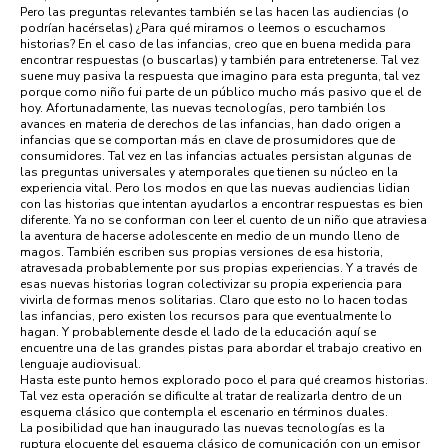
Pero las preguntas relevantes también se las hacen las audiencias (o
podrían hacérselas) ¿Para qué miramos o leemos o escuchamos
historias? En el caso de las infancias, creo que en buena medida para
encontrar respuestas (o buscarlas) y también para entretenerse. Tal vez
suene muy pasiva la respuesta que imagino para esta pregunta, tal vez
porque como niño fui parte de un público mucho más pasivo que el de
hoy. Afortunadamente, las nuevas tecnologías, pero también los
avances en materia de derechos de las infancias, han dado origen a
infancias que se comportan más en clave de prosumidores que de
consumidores. Tal vez en las infancias actuales persistan algunas de
las preguntas universales y atemporales que tienen su núcleo en la
experiencia vital. Pero los modos en que las nuevas audiencias lidian
con las historias que intentan ayudarlos a encontrar respuestas es bien
diferente. Ya no se conforman con leer el cuento de un niño que atraviesa
la aventura de hacerse adolescente en medio de un mundo lleno de
magos. También escriben sus propias versiones de esa historia,
atravesada probablemente por sus propias experiencias. Y a través de
esas nuevas historias logran colectivizar su propia experiencia para
vivirla de formas menos solitarias. Claro que esto no lo hacen todas
las infancias, pero existen los recursos para que eventualmente lo
hagan. Y probablemente desde el lado de la educación aquí se
encuentre una de las grandes pistas para abordar el trabajo creativo en
lenguaje audiovisual.
Hasta este punto hemos explorado poco el para qué creamos historias.
Tal vez esta operación se dificulte al tratar de realizarla dentro de un
esquema clásico que contempla el escenario en términos duales.
La posibilidad que han inaugurado las nuevas tecnologías es la
ruptura elocuente del esquema clásico de comunicación con un emisor