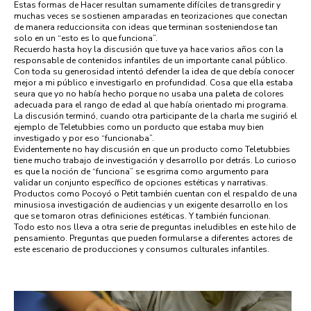
Estas formas de Hacer resultan sumamente difíciles de transgredir y
muchas veces se sostienen amparadas en teorizaciones que conectan
de manera reduccionsita con ideas que terminan sosteniendose tan
solo en un “esto es lo que funciona”.
Recuerdo hasta hoy la discusión que tuve ya hace varios años con la
responsable de contenidos infantiles de un importante canal público.
Con toda su generosidad intentó defender la idea de que debía conocer
mejor a mi público e investigarlo en profundidad. Cosa que ella estaba
seura que yo no había hecho porque no usaba una paleta de colores
adecuada para el rango de edad al que había orientado mi programa.
La discusión terminó, cuando otra participante de la charla me sugirió el
ejemplo de Teletubbies como un porducto que estaba muy bien
investigado y por eso “funcionaba”.
Evidentemente no hay discusión en que un producto como Teletubbies
tiene mucho trabajo de investigación y desarrollo por detrás. Lo curioso
es que la noción de “funciona” se esgrima como argumento para
validar un conjunto específico de opciones estéticas y narrativas.
Productos como Pocoyó o Petit también cuentan con el respaldo de una
minusiosa investigación de audiencias y un exigente desarrollo en los
que se tomaron otras definiciones estéticas. Y también funcionan.
Todo esto nos lleva a otra serie de preguntas ineludibles en este hilo de
pensamiento. Preguntas que pueden formularse a diferentes actores de
este escenario de producciones y consumos culturales infantiles.