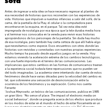
sofá
Antes de ingresar a esta idea se hace necesario regresar al planteo de
esa necesidad de historias que nos reconecten con las experiencias de
vida. Historias que impulsen a nuestras infancias a salir del sofá, de la
cama, de la pantalla de la Play, el celular o la computadora para
encontrarse en la esquina, en el parque. Tal vez esta idea esté
impregnada de nostalgia por esa época que la tele duraba media hora
y al terminar nos convocaba en la vereda para revivir esas historias
apropiándonos de los personajes de la pantalla. Sin duda hay mucho
de esa nostalgia, pero también hay cierta certeza de que allí había algo
que necesitamos como especie. Esos encuentros con otres donde las
historias son revividas y conectadas con nuestras propias experiencias.
Mucho tiempo ha pasado desde aquellos juegos en la vereda. Hoy
estamos viviendo la aceleración extrema de los cambios tecnológicos,
con una fuerte impronta en el terreno de las comunicaciones. Las
implicancias que estos cambios en las formas de comunicarnos traeran
a la experiencia social todavía tiene repercusiones que no pueden ser
del todo imaginadas. La academia viene intentando dar cuenta de estos
fenómenos desde hace varias décadas pero la velocidad del cambio es
tal, que sobreviene una sensación de desincronización entre la
ocurrencia de los fenómenos y su explicación. Como nos cuenta
Ferrante
“Joshua Meyrowitz, un teórico de las comunicaciones, publica en 1985
un gran libro: “No sense of place. The impact of electronic media on
social behaviour”, donde se pregunta acerca de los efectos que produce
en los modos de estar en el mundo el hecho de estar físicamente en un