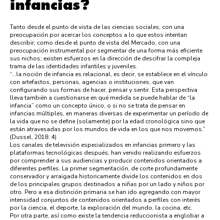
infancias?
Tanto desde el punto de vista de las ciencias sociales, con una
preocupación por acercar los conceptos a lo que estos intentan
describir; como desde el punto de vista del Mercado, con una
preocupación instrumental por segmentar de una forma más eficiente
sus nichos; existen esfuerzos en la dirección de descifrar la compleja
trama de las identidades infantiles y juveniles.
“…la noción de infancia es relacional, es decir, se establece en el vínculo
con artefactos, personas, agencias o instituciones, que van
configurando sus formas de hacer, pensar y sentir. Esta perspectiva
lleva también a cuestionarse en qué medida se puede hablar de “la
infancia” como un concepto único, o si no se trata de pensar en
infancias múltiples, en maneras diversas de experimentar un período de
la vida que no se define (solamente) por la edad cronológica sino que
están atravesadas por los mundos de vida en los que nos movemos.”
(Dussel, 2018: 4)
Los canales de televisión especializados en infancias primero y las
plataformas tecnológicas después, han venido realizando esfuerzos
por comprender a sus audiencias y producir contenidos orientados a
diferentes perfiles. La primer segmentación, de corte profundamente
conservador y arraigada historicamente divide los contenidos en dos
de los principales grupos destinados a niñas por un lado y niños por
otro. Pero a esa distinción primaria se han ido agregando con mayor
intensidad conjuntos de contenidos orientados a perfiles con interés
por la ciencia, el deporte, la exploración del mundo, la cocina, etc.
Por otra parte, así como existe la tendencia reduccionista a englobar a