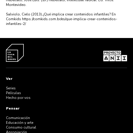
Rebellato, José Luis. (s/f) Rebellato, intelectual radical. Ed. Trilce.
Montevideo.
Salviolo, Cielo (2013) ¿Qué implica crear contenidos infantiles? En
Comkids https://comkids.com.br/es/que-implica-crear-contenidos-
infantiles-2/
Ver
Series
Películas
Hecho por vos
Pensar
Comunicación
Educación y arte
Consumo cultural
Apropiación