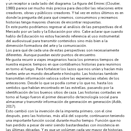
y un receptor a cada lado del diagrama. La figura del Emirec (Cloutier,
1980) parece ser mucho más precisa para describir las relaciones entre
creadores, obras y públicos-creadores. Y tal vez en estos últimos es en
donde la pregunta del para qué creamos, consumimos y recreamos
historias tenga mayores chances de encontrar respuestas.
En este punto podríamos regresar al análisis de las perspectivas de el
Mercado por un lado y la Educación por otro. Cabe aclarar que cuando
hablo de Educación no estoy haciendo referencia al uso instrumental
del audiovisual para transmitir contenidos sino más bien a la
dimensión formadora del arte y la comunicación.
Los para qué de cada una de estas perspectivas son necesariamente
diferentes. Aunque puedan existir puntos de encuentro.
Me gusta recurrir a viajes imaginarios hacia los primeros tiempos de
nuestra especie, tiempos en que contábamos historias para reunirnos
en torno al fuego. Para fortalecer los lazos que nos unían y hacían más
fuertes ante un mundo desafiante e hinóspito. Las historias también
transmitían información valiosa sobre las experiencias vitales de los
antecesores. Desde lo que se podía comer y lo que no, hasta los
sentidos que habían encontrado en las estrellas, pasando por la
identificación de los buenos sitios de caza. Las historias contadas en
torno al fuego fueron el primer desarrollo de tecnología social para
almacenar y transmitir información de generación en generación (Adib,
2017).
Esto cambió con la invención de la imprenta primero, con el cine
después, pero las historias, más allá del soporte, continuaron teniendo
una importante función social durante mucho tiempo. Función que no
han perdido a pesar de venir siendo bastardeadas con insistencia en
las últimas décadas. Y es que un volúmen cada vez mayor de historias,