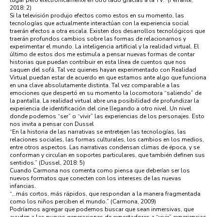
lugar pero electrónicamente en otro lado gracias a la TV.” (Ferrante,
2018: 2)
Si la televisión produjo efectos como estos en su momento, las
tecnologías que actualmente interactúan con la experiencia social
traerán efectos a otra escala. Existen dos desarrollos tecnológicos que
traerán profundos cambios sobre las formas de relacionarnos y
experimentar el mundo. La inteligencia artificial y la realidad virtual. El
último de estos dos me estimula a pensar nuevas formas de contar
historias que puedan contribuir en esta línea de cuentos que nos
saquen del sofá. Tal vez quienes hayan experimentado con Realidad
Virtual puedan estar de acuerdo en que estamos ante algo que funciona
en una clave absolutamente distinta. Tal vez comparable a las
emociones que despertó en su momento la locomotora “saliendo” de
la pantalla. La realidad virtual abre una posibilidad de profundizar la
experiencia de identificación del cine llegando a otro nivel. Un nivel
donde podemos “ser” o “vivir” las experiencias de los personajes. Esto
nos invita a pensar con Dussel
“En la historia de las narrativas se entretejen las tecnologías, las
relaciones sociales, las formas culturales, los cambios en los medios,
entre otros aspectos. Las narrativas condensan climas de época, y se
conforman y circulan en soportes particulares, que también definen sus
sentidos.” (Dussel, 2018: 5)
Cuando Carmona nos comenta como piensa que deberían ser los
nuevos formatos que conecten con los intereses de las nuevas
infancias.
“…más cortos, más rápidos, que respondan a la manera fragmentada
como los niños perciben el mundo.” (Carmona, 2009)
Podríamos agregar que podemos buscar que sean inmersivas, que