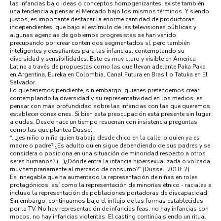
las infancias bajo ideas o conceptos homogenizantes, existe también
una tendencia a pensar el Mercado bajo los mismos términos. Y siendo
justos, es importante destacar la enorme cantidad de productoras
independientes, que bajo el estímulo de las televisiones públicas y
algunas agencias de gobiernos progresistas se han venido
precupando por crear contenidos segmentados sí, pero también
inteligentes y desafiantes para las infancias, contemplando su
diversidad y sensibilidades. Esto es muy claro y visible en America
Latina a través de propuestas como las que llevan adelante Paka Paka
en Argentina, Eureka en Colombia, Canal Futura en Brasil o Tatuka en El
Salvador.
Lo que tenemos pendiente, sin embargo, quienes pretendemos crear
contemplando la diversidad y su representatividad en los medios, es
pensar con más profundidad sobre las infancias con las que queremos
establecer conexiones. Si bien esta preocupación está presente sin lugar
a dudas. Desde hace un tiempo resuenan con insistencia preguntas
como las que plantea Dussel
“…¿es niño o niña quien trabaja desde chico en la calle, o quien ya es
madre o padre? ¿Es adulto quien sigue dependiendo de sus padres y se
considera o posiciona en una situación de minoridad respecto a otros
seres humanos? (…)¿Dónde entra la infancia hipersexualizada o volcada
muy tempranamente al mercado de consumo?” (Dussel, 2018: 2)
Es innegable que ha aumentado la representación de niñas en roles
protagónicos, así como la representación de minorías étnico - raciales e
incluso la representación de poblaciones portadoras de discapacidad.
Sin embargo, continuamos bajo el influjo de las formas establecidas
por la TV. No hay representación de infancias feas, no hay infancias con
mocos, no hay infancias violentas. El casting continúa siendo un ritual