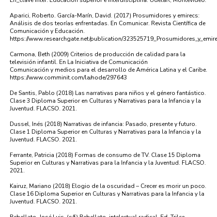
En_clave Inter. Educación superior e Interdisciplina. UdelaR, Montevideo.
Aparici, Roberto. García-Marín, David. (2017) Prosumidores y emirecs:
Análisis de dos teorías enfrentadas. En Comunicar. Revista Científica de
Comunicación y Educación.
https://www.researchgate.net/publication/323525719_Prosumidores_y_emir
Carmona, Beth (2009) Criterios de producción de calidad para la
televisión infantil. En La Iniciativa de Comunicación
Comunicación y medios para el desarrollo de América Latina y el Caribe.
https://www.comminit.com/la/node/297643
De Santis, Pablo (2018) Las narrativas para niños y el género fantástico.
Clase 3 Diploma Superior en Culturas y Narrativas para la Infancia y la
Juventud. FLACSO. 2021.
Dussel, Inés (2018) Narrativas de infancia: Pasado, presente y futuro.
Clase 1 Diploma Superior en Culturas y Narrativas para la Infancia y la
Juventud. FLACSO. 2021.
Ferrante, Patricia (2018) Formas de consumo de TV. Clase 15 Diploma
Superior en Culturas y Narrativas para la Infancia y la Juventud. FLACSO.
2021.
Kairuz, Mariano (2018) Elogio de la oscuridad – Crecer es morir un poco.
Clase 16 Diploma Superior en Culturas y Narrativas para la Infancia y la
Juventud. FLACSO. 2021.