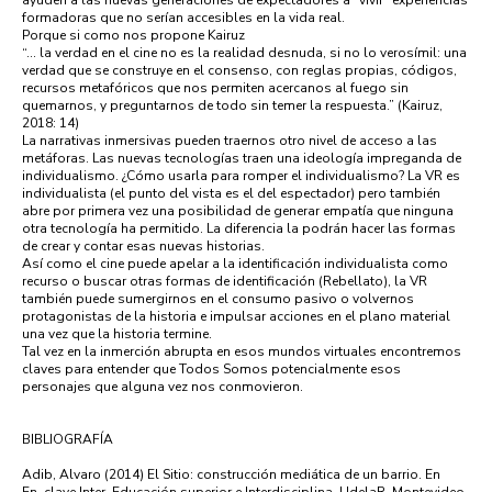
ayuden a las nuevas generaciones de expectadores a “vivir” experiencias
formadoras que no serían accesibles en la vida real.
Porque si como nos propone Kairuz
“... la verdad en el cine no es la realidad desnuda, si no lo verosímil: una
verdad que se construye en el consenso, con reglas propias, códigos,
recursos metafóricos que nos permiten acercanos al fuego sin
quemarnos, y preguntarnos de todo sin temer la respuesta.” (Kairuz,
2018: 14)
La narrativas inmersivas pueden traernos otro nivel de acceso a las
metáforas. Las nuevas tecnologías traen una ideología impreganda de
individualismo. ¿Cómo usarla para romper el individualismo? La VR es
individualista (el punto del vista es el del espectador) pero también
abre por primera vez una posibilidad de generar empatía que ninguna
otra tecnología ha permitido. La diferencia la podrán hacer las formas
de crear y contar esas nuevas historias.
Así como el cine puede apelar a la identificación individualista como
recurso o buscar otras formas de identificación (Rebellato), la VR
también puede sumergirnos en el consumo pasivo o volvernos
protagonistas de la historia e impulsar acciones en el plano material
una vez que la historia termine.
Tal vez en la inmerción abrupta en esos mundos virtuales encontremos
claves para entender que Todos Somos potencialmente esos
personajes que alguna vez nos conmovieron.
BIBLIOGRAFÍA
Adib, Alvaro (2014) El Sitio: construcción mediática de un barrio. En