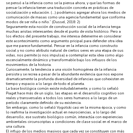
se pensó a la infancia como se la piensa ahora, y que las formas de
pensar la infancia tienen una traducción concreta en prácticas de
socialización y educación. (…) podríamos agregar ahora los medios de
comunicación de masas como una agencia fundamental que conforma
modos de ser niña o niño.” (Dussel, 2018: 2)
Seguramente esta noción de construcción social de la infancia tenga
muchas aristas interesantes desde el punto de vista histórico. Pero a
los efectos del presente trabajo, me interesa detenerme en considerar
este acontecimiento como argumento pricipal para defender otra idea
que me parece fundamental. Pensar en la infancia como constructo
social y no como atributo natural de ciertos seres en una etapa de sus
vidas, nos permite (o nos impulsa) a contemplar esta idea como algo
escencialmente dinámico y transformable bajo los influyos de los
movimientos de la historia.
Curiosamente, la tendencia a una visión homogénea de la infancia
persiste y se recrea a pesar de la abundante evidencia que nos expone
dramaticamente la profunda diversidad de infancias que cohexisten en
tiempo y espacio a lo largo de todo el planeta.
La base biológica común existe indudablemente, y como lo señaló
Piaget hace más de un siglo, las etapas en el desarrollo cognitivo son
reales y transversales a todos los seres humanos a lo largo de un
período claramente definido de su existencia.
Sin embargo, como lo señaló Vygotski casi en la misma época, y como
lo reafirma la investigación actual en neurociencias, a lo largo del
desarrollo, ese sustrato biológico común, interactúa con experiencias
ambientales circunscriptas a condiciones de clase social en el marco de
una cultura.
El influjo de los medios masivos que cada vez se constituyen con más