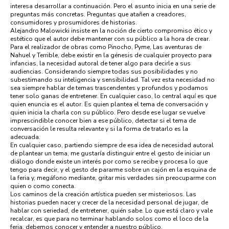
interesa desarrollar a continuación. Pero el asunto inicia en una serie de
preguntas más concretas. Preguntas que atañen a creadores,
consumidores y prosumidores de historias.
Alejandro Malowicki insiste en la noción de cierto compromiso ético y
estético que el autor debe mantener con su público a la hora de crear.
Para el realizador de obras como Pinocho, Pyme, Las aventuras de
Nahuel y Terrible, debe existir en la génesis de cualquier proyecto para
infancias, la necesidad autoral de tener algo para decirle a sus
audiencias. Considerando siempre todas sus posibilidades y no
subestimando su inteligencia y sensibilidad. Tal vez esta necesidad no
sea siempre hablar de temas trascendentes y profundos y podamos
tener solo ganas de entretener. En cualquier caso, lo central aquí es que
quien enuncia es el autor. Es quien plantea el tema de conversación y
quien inicia la charla con su público. Pero desde ese lugar se vuelve
imprescindible conocer bien a ese público, detectar si el tema de
conversación le resulta relevante y si la forma de tratarlo es la
adecuada.
En cualquier caso, partiendo siempre de esa idea de necesidad autoral
de plantear un tema, me gustaría distinguir entre el gesto de iniciar un
diálogo donde existe un interés por como se recibe y procesa lo que
tengo para decir, y el gesto de pararme sobre un cajón en la esquina de
la feria y, megáfono mediante, gritar mis verdades sin preocuparme con
quien o como conecta.
Los caminos de la creación artística pueden ser misteriosos. Las
historias pueden nacer y crecer de la necesidad personal de jugar, de
hablar con seriedad, de entretener, quién sabe. Lo que está claro y vale
recalcar, es que para no terminar hablando solos como el loco de la
feria, debemos conocer y entender a nuestro público.