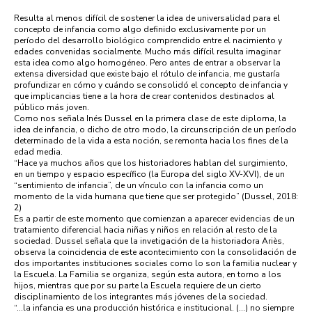
Resulta al menos difícil de sostener la idea de universalidad para el
concepto de infancia como algo definido exclusivamente por un
período del desarrollo biológico comprendido entre el nacimiento y
edades convenidas socialmente. Mucho más difícil resulta imaginar
esta idea como algo homogéneo. Pero antes de entrar a observar la
extensa diversidad que existe bajo el rótulo de infancia, me gustaría
profundizar en cómo y cuándo se consolidó el concepto de infancia y
que implicancias tiene a la hora de crear contenidos destinados al
público más joven.
Como nos señala Inés Dussel en la primera clase de este diploma, la
idea de infancia, o dicho de otro modo, la circunscripción de un período
determinado de la vida a esta noción, se remonta hacia los fines de la
edad media.
“Hace ya muchos años que los historiadores hablan del surgimiento,
en un tiempo y espacio específico (la Europa del siglo XV-XVI), de un
“sentimiento de infancia”, de un vínculo con la infancia como un
momento de la vida humana que tiene que ser protegido” (Dussel, 2018:
2)
Es a partir de este momento que comienzan a aparecer evidencias de un
tratamiento diferencial hacia niñas y niños en relación al resto de la
sociedad. Dussel señala que la invetigación de la historiadora Ariès,
observa la coincidencia de este acontecimiento con la consolidación de
dos importantes instituciones sociales como lo son la familia nuclear y
la Escuela. La Familia se organiza, según esta autora, en torno a los
hijos, mientras que por su parte la Escuela requiere de un cierto
disciplinamiento de los integrantes más jóvenes de la sociedad.
“…la infancia es una producción histórica e institucional. (…) no siempre