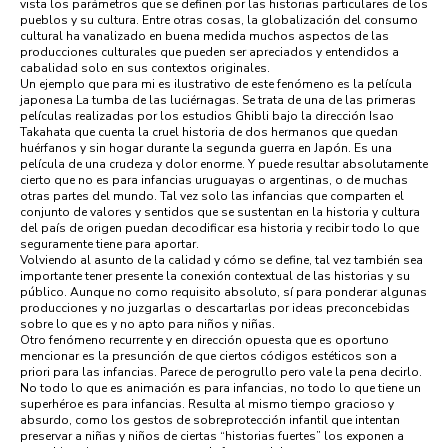
vista los parámetros que se definen por las historias particulares de los
pueblos y su cultura. Entre otras cosas, la globalización del consumo
cultural ha vanalizado en buena medida muchos aspectos de las
producciones culturales que pueden ser apreciados y entendidos a
cabalidad solo en sus contextos originales.
Un ejemplo que para mi es ilustrativo de este fenómeno es la película
japonesa La tumba de las luciérnagas. Se trata de una de las primeras
películas realizadas por los estudios Ghibli bajo la dirección Isao
Takahata que cuenta la cruel historia de dos hermanos que quedan
huérfanos y sin hogar durante la segunda guerra en Japón. Es una
película de una crudeza y dolor enorme. Y puede resultar absolutamente
cierto que no es para infancias uruguayas o argentinas, o de muchas
otras partes del mundo. Tal vez solo las infancias que comparten el
conjunto de valores y sentidos que se sustentan en la historia y cultura
del país de origen puedan decodificar esa historia y recibir todo lo que
seguramente tiene para aportar.
Volviendo al asunto de la calidad y cómo se define, tal vez también sea
importante tener presente la conexión contextual de las historias y su
público. Aunque no como requisito absoluto, sí para ponderar algunas
producciones y no juzgarlas o descartarlas por ideas preconcebidas
sobre lo que es y no apto para niños y niñas.
Otro fenómeno recurrente y en dirección opuesta que es oportuno
mencionar es la presunción de que ciertos códigos estéticos son a
priori para las infancias. Parece de perogrullo pero vale la pena decirlo.
No todo lo que es animación es para infancias, no todo lo que tiene un
superhéroe es para infancias. Resulta al mismo tiempo gracioso y
absurdo, como los gestos de sobreprotección infantil que intentan
preservar a niñas y niños de ciertas “historias fuertes” los exponen a