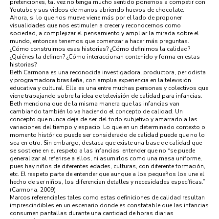
pretenciones, tal vez no tenga mucho sentido ponernos a competir con
Youtube y sus videos de manos abriendo huevos de chocolate.
Ahora, si lo que nos mueve viene más por el lado de proponer
visualidades que nos estimulen a crecer y reconocernos como
sociedad, a complejizar el pensamiento y ampliar la mirada sobre el
mundo, entonces tenemos que comenzar a hacer más preguntas.
¿Cómo construimos esas historias? ¿Cómo definimos la calidad?
¿Quiénes la definen? ¿Cómo interaccionan contenido y forma en estas
historias?
Beth Carmona es una reconocida investigadora, productora, periodista
y programadora brasileña, con amplia experiencia en la televisión
educativa y cultural. Ella es una entre muchas personas y colectivos que
viene trabajando sobre la idea de televisión de calidad para infancias.
Beth menciona que de la misma manera que las infancias van
cambiando también lo va haciendo el concepto de calidad. Un
concepto que nunca deja de ser del todo subjetivo y amarrado a las
variaciones del tiempo y espacio. Lo que en un determinado contexto o
momento histórico puede ser considerado de calidad puede que no lo
sea en otro. Sin embargo, destaca que existe una base de calidad que
se sostiene en el respeto a las infancias; entender que no “se puede
generalizar al referirse a ellos, ni asumirlos como una masa uniforme,
pues hay niños de diferentes edades, culturas, con diferente formación,
etc. El respeto parte de entender que aunque a los pequeños los une el
hecho de ser niños, los diferencian detalles y necesidades específicas.”
(Carmona, 2009)
Marcos referenciales tales como estas definiciones de calidad resultan
imprescindibles en un escenario donde es constatable que las infancias
consumen pantallas durante una cantidad de horas diarias