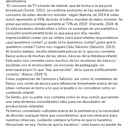
abrumadora.
“El consumo de TV a través de internet, que da forma a la era post
broadcast (Turner, 2011), se confirma asimismo en las estadísticas de
consumo de video desde los móviles: según Statista, en 2014 el video
móvil representó el 55% de todo el tráfico mundial de datos móviles. Se
prevé que este porcentaje aumente al 72% en 2019.” (Ferrante, 2018: 4)
En este escenario donde niñas y niños se sumergen en una pantalla a
consumir practicamente todo lo que pasa por ella, resulta
imprescindible contar con un criterio claro para intentar respondernos
¿qué queremos contar? ¿a quién se lo queremos contar? ¿para qué lo
queremos contar? Como nos sugiere Cielo Salviolo (Salviolo, 2013).
Al mismo tiempo, resulta interesante pensar en lo que nos comenta
Kairuz acerca de muchas de las obras clásicas de la literatura infantil.
Este autor nos comenta como muchos de los escritores de clásicos “…
escribían con el inconsciente, sin nociones de pedagogía, sin
preocuparse por lo que “hay que escribir”, de lo que es políticamente
correcto.” (Kairuz, 2018: 5)
Estas sugerencias de Carmona y Salviolo, así como el comentario de
Kairuz, nos sirven de excusa para reflexionar brevemente acerca de las
ideas comunes en torno a lo que se puede o no considerar como un
contenido infantil.
De Santis, por su parte, nos comenta como es muy común que existan
una serie de temas considerados tabú para ser abordados en
producciones infantiles.
Ya hemos comentado suficiente acerca de la pertinencia y la necesidad
de abordar cualquier tema que consideremos que sea necesario para
nuestras infancias, cuidando siempre la forma en que lo hacemos.
Ahora bien, en esa “forma en que lo hacemos” sería bueno no perder de