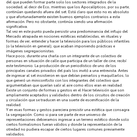
del que pueden formar parte solo los sectores integrados de la
sociedad, al decir de Eco, mientras que los Apocalípticos, por su parte,
continúan quedando afuera del set. Está claro que esto no es absoluto
y que afortunadamente existen buenos ejemplos contrarios a esta
afirmación. Pero no obstante, continúa siendo una afirmación
significativa.
Tal vez en este punto pueda persistir una predominancia del influjo del
Mercado atrapada en nociones estéticas establecidas, en rituales y
formas de ver, entender y hacer la televisión para los públicos infantiles
(o la televisión en general), que acaban imponiendo prácticas e
imágenes segregacionistas.
Hace poco, durante una charla con un integrante de un colectivo de
personas en situación de calle que participa de un taller de cine, recibí
este testimonio. La producción de un periodístico de uno de los
principales canales privados del país los invitó a una entrevista. Antes
de ingresar al set insistieron en que debían peinarlos y maquillarlos, lo
que generó un miniconflicto con los integrantes del colectivo que
argumentaban que querían salir al aire como ellos eran en realidad.
Existe un conjunto de formas y gestos en el Hacer televisión que son
ampliamente aceptados y validados dentro de los circuitos de creación
y circulación que se traducen en una suerte de escenificación de la
realidad.
Y en esas formas y gestos pareciera presistir una estética que consagra
la segregación. Como si para ser parte de ese universo de
representaciones debieramos ingresar a un terreno estético donde solo
ciertos formalismos fueran válidos y donde la representación de la
otredad no pudiera escapar de ciertos lugares comunes previamente
validados.