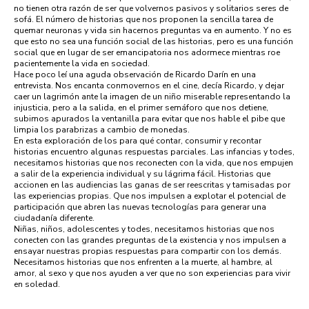
no tienen otra razón de ser que volvernos pasivos y solitarios seres de
sofá. El número de historias que nos proponen la sencilla tarea de
quemar neuronas y vida sin hacernos preguntas va en aumento. Y no es
que esto no sea una función social de las historias, pero es una función
social que en lugar de ser emancipatoria nos adormece mientras roe
pacientemente la vida en sociedad.
Hace poco leí una aguda observación de Ricardo Darín en una
entrevista. Nos encanta conmovernos en el cine, decía Ricardo, y dejar
caer un lagrimón ante la imagen de un niño miserable representando la
injusticia, pero a la salida, en el primer semáforo que nos detiene,
subimos apurados la ventanilla para evitar que nos hable el pibe que
limpia los parabrizas a cambio de monedas.
En esta exploración de los para qué contar, consumir y recontar
historias encuentro algunas respuestas parciales. Las infancias y todes,
necesitamos historias que nos reconecten con la vida, que nos empujen
a salir de la experiencia individual y su lágrima fácil. Historias que
accionen en las audiencias las ganas de ser reescritas y tamisadas por
las experiencias propias. Que nos impulsen a explotar el potencial de
participación que abren las nuevas tecnologías para generar una
ciudadanía diferente.
Niñas, niños, adolescentes y todes, necesitamos historias que nos
conecten con las grandes preguntas de la existencia y nos impulsen a
ensayar nuestras propias respuestas para compartir con los demás.
Necesitamos historias que nos enfrenten a la muerte, al hambre, al
amor, al sexo y que nos ayuden a ver que no son experiencias para vivir
en soledad.